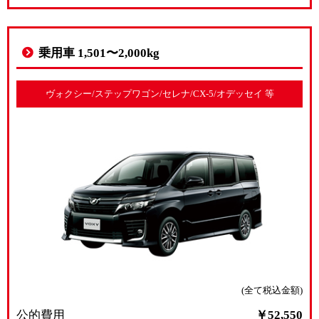
乗用車 1,501〜2,000kg
ヴォクシー/ステップワゴン/セレナ/CX-5/オデッセイ 等
(全て税込金額)
公的費用
￥52,550